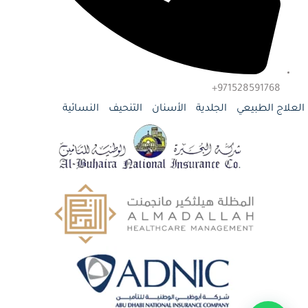
971528591768+
العلاج الطبيعي
الجلدية
الأسنان
التنحيف
النسائية