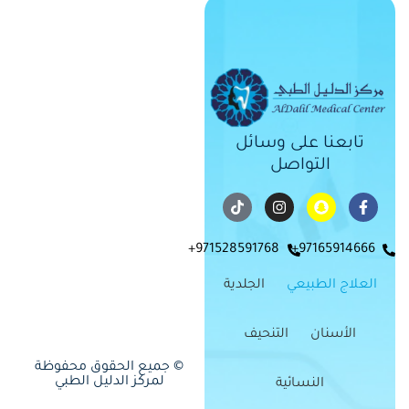
تابعنا على وسائل
التواصل
971528591768+
97165914666+
العلاج الطبيعي
الجلدية
الأسنان
التنحيف
© جميع الحقوق محفوظة
لمركز الدليل الطبي
النسائية