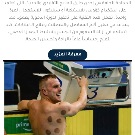
الحجامة الجافة هي إحدى طرق العلاج التقليدي والحديث التي تعتمد
على استخدام كؤوس بلاستيكية أو سيليكون للاستعمال لمرة
واحدة. تعمل هذه التقنية على تحفيز الدورة الدموية بعمق، مما
يساعد في تقليل آلام المفاصل والعضلات وعلاج الالتهابات. كما
تساهم في إزالة السموم من الجسم وتنشيط الجهاز العصبي،
لتمنح إحساساً عاماً بالراحة وتحسين الصحة.
معرفة المزيد