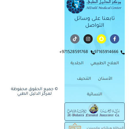
تابعنا على وسائل
التواصل
971528591768+
97165914666+
العلاج الطبيعي
الجلدية
الأسنان
التنحيف
© جميع الحقوق محفوظة
لمركز الدليل الطبي
النسائية