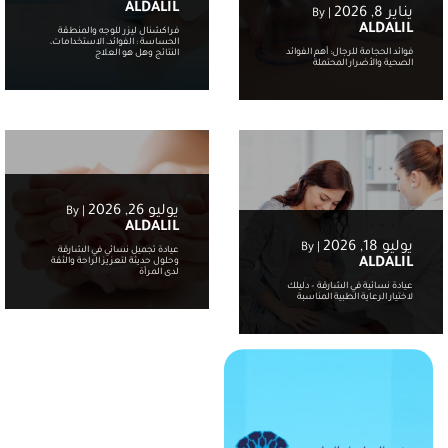
ALDALIL
يناير 8, 2026
By
|
ALDALIL
فراكشنال ليزر للوجه والمنطقة
الحساسة : الفوائد، الاستخدامات،
فوائد الحجامة للرجال: أهم الفوائد
النتائج وهل هو العلاج
الصحية والأضرار المحتملة
يوليو 26, 2026
By
|
ALDALIL
يوليو 18, 2026
By
|
عيادة تجميل نسائي في الشارقة
ALDALIL
وحلول حديثة لتعزيز الراحة والثقة
لدى المرأة
عيادة نسائية في الشارقة – دليلك
لاختيار الرعاية الطبية المناسبة