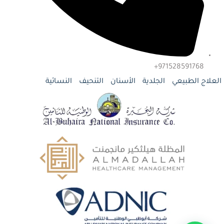
971528591768+
العلاج الطبيعي
الجلدية
الأسنان
التنحيف
النسائية