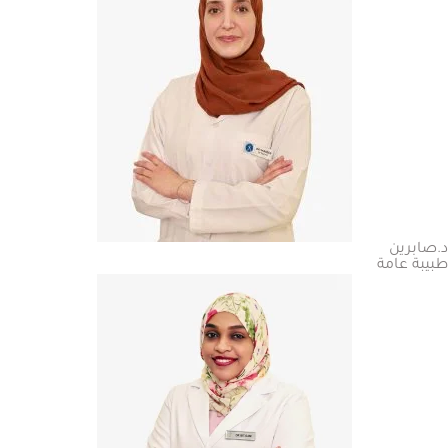
د.صابرين
طبيبة عامة