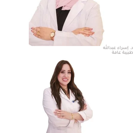
د. إسراء عبدالله
طبيبة عامة