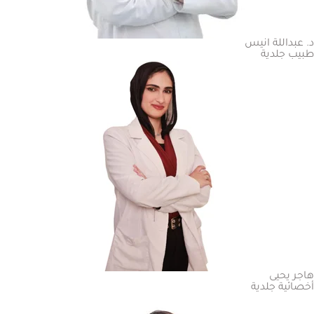
د. عبداللة انيس
طبيب جلدية
هاجر يحيى
أخصائية جلدية