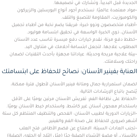
الجديدة قبل البديبأ، وتشارك في تصميمها.
•
مواد معتمدة عالميًا:
نستخدم أجود أنواع البورسلين والزيركون
والكومبوزيت، المقاومة للتصبغ والتلف.
•
أطباء متخصصون وذوو خبرة:
فريقنا يضم نخبة من أطباء تجميل
الأسنان، ذوي الخبرة الواسعة في تحقيق
ابتسامة هوليود
.
•
خطط دفع مرنة:
نقدم خيارات دفع ميسرة تناسب عدد الأسنان
المطلوب علاجها، لتجعل ابتسامة أحلامك في متناول اليد.
•
بيئة علاجية مريحة وحديثة:
عياداتنا مجهزة بأحدث التقنيات لضمان
راحتك وسلامتك.
العناية بفينير الأسنان: نصائح للحفاظ على ابتسامتك
لضمان استمرارية جمال ومتانة فينير الأسنان لأطول فترة ممكنة،
يُنصح باتباع الإرشادات التالية:
•
الحفاظ على نظافة الفم:
تفريش الأسنان مرتين يوميًا على الأقل
باستخدام معجون أسنان غير كاشط، واستخدام خيط الأسنان يوميًا.
•
الزيارات الدورية لطبيب الأسنان:
الفحص والتنظيف المنتظم كل ستة
أشهر ضروري للحفاظ على صحة الفم والفينير.
•
تجنب العادات السيئة:
الامتناع عن قضم الأظافر، فتح العلب
بالأسنان، أو مضغ الأشياء الصلبة جدًا (مثل الثلج أو الحلوى الصلبة)