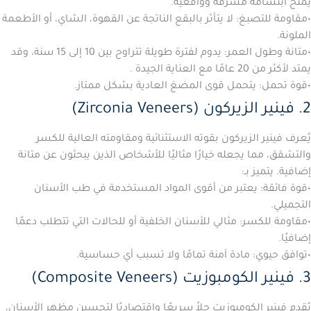
يمنح ابتسامة مشرقة وواقعية.
•
مقاومة للتصبغ:
لا يتأثر بالبقع الناتجة عن القهوة، الشاي، أو الأطعمة
الملونة.
•
متانة وطول العمر:
يدوم لفترة طويلة تتراوح بين 10 إلى 15 سنة، وقد
يمتد لأكثر من 20 عامًا مع العناية الجيدة
.
•
قوة تحمل:
يتحمل قوى المضغ العادية بشكل ممتاز.
2. فينير الزيركون (Zirconia Veneers)
يُعرف
فينير الزيركون
بقوته الاستثنائية ومقاومته العالية للكسر
والتشقق، مما يجعله خيارًا مثاليًا للأشخاص الذين يبحثون عن متانة
إضافية. يتميز بـ:
•
قوة فائقة:
يعتبر من أقوى المواد المستخدمة في طب الأسنان
التجميلي.
•
مقاومة للكسر:
مثالي للأسنان الخلفية أو للحالات التي تتطلب دعمًا
إضافيًا.
•
توافق حيوي:
مادة آمنة تمامًا ولا تسبب أي حساسية.
3. فينير الكومبوزيت (Composite Veneers)
يُقدم
فينير الكومبوزيت
حلاً سريعًا واقتصاديًا لتحسين مظهر الأسنان،