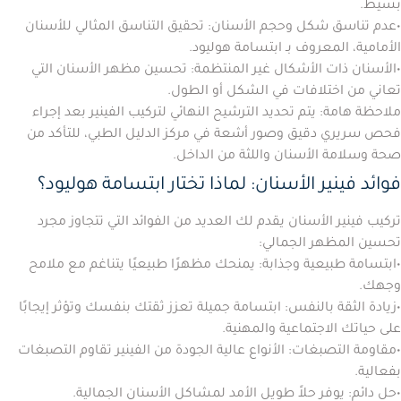
بسيط.
•
عدم تناسق شكل وحجم الأسنان:
تحقيق التناسق المثالي للأسنان
الأمامية، المعروف بـ
ابتسامة هوليود
.
•
الأسنان ذات الأشكال غير المنتظمة:
تحسين مظهر الأسنان التي
تعاني من اختلافات في الشكل أو الطول.
ملاحظة هامة:
يتم تحديد الترشيح النهائي لتركيب الفينير بعد إجراء
فحص سريري دقيق وصور أشعة في مركز الدليل الطبي، للتأكد من
صحة وسلامة الأسنان واللثة من الداخل.
فوائد فينير الأسنان: لماذا تختار ابتسامة هوليود؟
تركيب فينير الأسنان يقدم لك العديد من الفوائد التي تتجاوز مجرد
تحسين المظهر الجمالي:
•
ابتسامة طبيعية وجذابة:
يمنحك مظهرًا طبيعيًا يتناغم مع ملامح
وجهك.
•
زيادة الثقة بالنفس:
ابتسامة جميلة تعزز ثقتك بنفسك وتؤثر إيجابًا
على حياتك الاجتماعية والمهنية.
•
مقاومة التصبغات:
الأنواع عالية الجودة من الفينير تقاوم التصبغات
بفعالية.
•
حل دائم:
يوفر حلاً طويل الأمد لمشاكل الأسنان الجمالية.