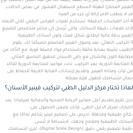
3.
تحضير الأسنان:
يتم إزالة طبقة رقيقة جدًا من مينا السن (بحسب نوع
الفينير المختار) لتهيئة السطح لاستقبال القشور. في بعض الحالات،
قد لا يتطلب الأمر إزالة أي جزء من المينا.
4.
أخذ القياسات الدقيقة:
نستخدم تقنيات القياس الرقمي ثلاثي الأبعاد
لأخذ طبعات دقيقة لأسنانك، والتي تُرسل إلى مختبر متخصص لتصنيع
الفينير بدقة عالية ليطابق شكل فمك ولون أسنانك الطبيعية.
5.
التركيب النهائي:
بعد وصول الفينير المصمم خصيصًا لك، يقوم
الطبيب بتثبيته بعناية فائقة باستخدام مواد لاصقة قوية، مع التأكد من
مطابقة اللون والشكل مع باقي الأسنان لتحقيق التناسق المثالي.
6.
المتابعة الدورية:
بعد التركيب، نحدد مواعيد للمتابعة الدورية للتأكد
من ثبات ومتانة الفينير، وتقديم إرشادات العناية اللازمة للحفاظ على
جمال ابتسامتك لأطول فترة ممكنة.
لماذا تختار مركز الدليل الطبي لتركيب فينير الأسنان؟
نحن نلتزم بتقديم أعلى معايير الرعاية الصحية والجمالية لمرضانا. عند
اختيارك لمركز الدليل الطبي، فإنك تضمن الحصول على:
•
نتائج طبيعية ومذهلة:
نحرص على تصميم فينير يتناغم تمامًا مع
أسنانك الطبيعية وملامح وجهك، لابتسامة لا تُنسى.
•
تقنية تصميم رقمي دقيق (Digital Smile Design):
لترى ابتسامتك