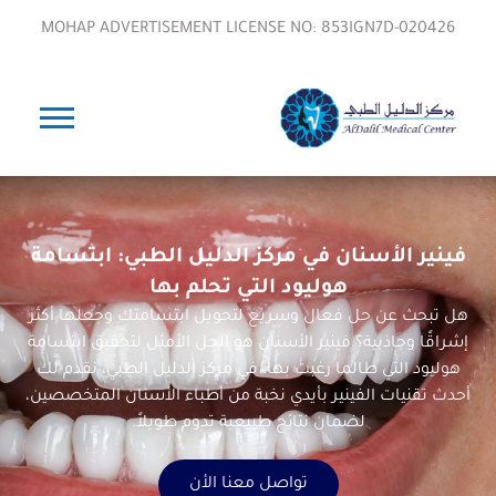
MOHAP ADVERTISEMENT LICENSE NO: 853IGN7D-020426
فينير الأسنان في مركز الدليل الطبي: ابتسامة
هوليود التي تحلم بها
هل تبحث عن حل فعال وسريع لتحويل ابتسامتك وجعلها أكثر
إشراقًا وجاذبية؟
فينير الأسنان
هو الحل الأمثل لتحقيق ابتسامة
هوليود التي طالما رغبت بها. في مركز الدليل الطبي، نقدم لك
أحدث تقنيات الفينير بأيدي نخبة من أطباء الأسنان المتخصصين،
لضمان نتائج طبيعية تدوم طويلاً.
تواصل معنا الأن