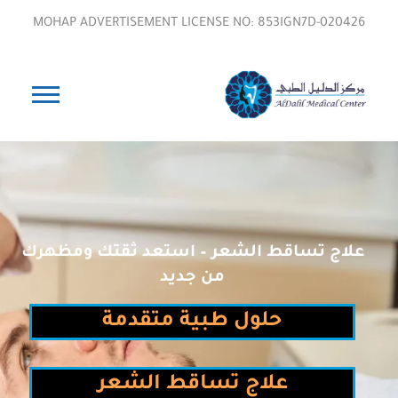
MOHAP ADVERTISEMENT LICENSE NO: 853IGN7D-020426
علاج تساقط الشعر – استعد ثقتك ومظهرك
من جديد
حلول طبية متقدمة
علاج تساقط الشعر