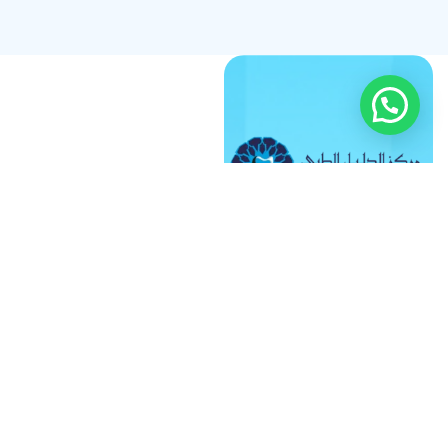
تابعنا على وسائل
التواصل
971528591768+
97165914666+
العلاج الطبيعي
الجلدية
الأسنان
التنحيف