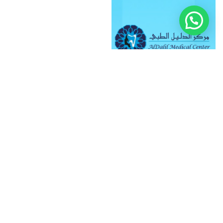
تابعنا على وسائل
التواصل
971528591768+
97165914666+
العلاج الطبيعي
الجلدية
الأسنان
التنحيف
© جميع الحقوق محفوظة
لمركز الدليل الطبي
النسائية