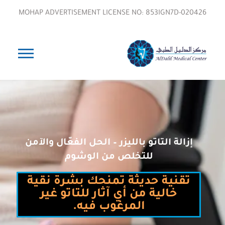
MOHAP ADVERTISEMENT LICENSE NO: 853IGN7D-020426
إزالة التاتو بالليزر – الحل الفعّال والآمن
للتخلص من الوشوم
تقنية حديثة تمنحك بشرة نقية
خالية من أي آثار للتاتو غير
المرغوب فيه.