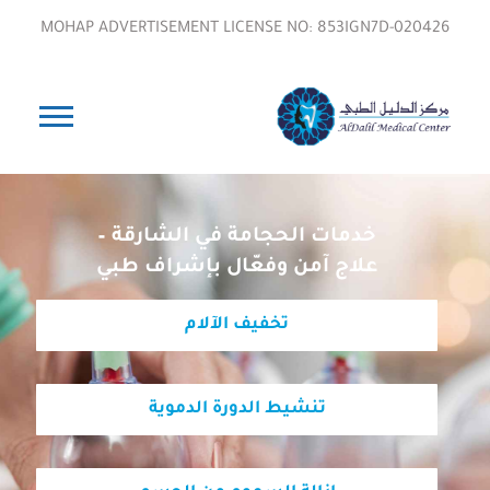
MOHAP ADVERTISEMENT LICENSE NO: 853IGN7D-020426
خدمات الحجامة في الشارقة –
علاج آمن وفعّال بإشراف طبي
تخفيف الآلام
تنشيط الدورة الدموية