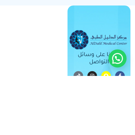
تابعنا على وسائل
التواصل
971528591768+
97165914666+
العلاج الطبيعي
الجلدية
الأسنان
التنحيف
© جميع الحقوق محفوظة
لمركز الدليل الطبي
النسائية