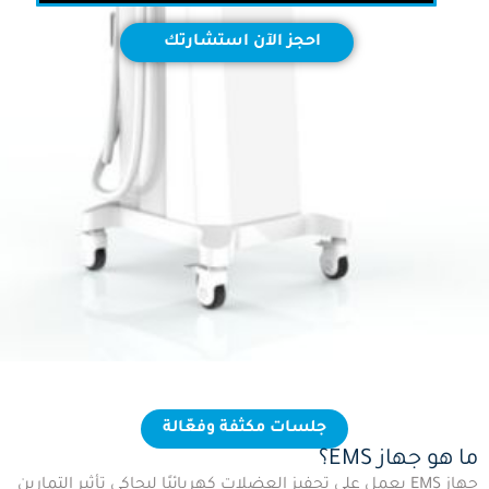
احجز الآن استشارتك
جلسات مكثفة وفعّالة
ما هو جهاز EMS؟
جهاز EMS يعمل على تحفيز العضلات كهربائيًا ليحاكي تأثير التمارين