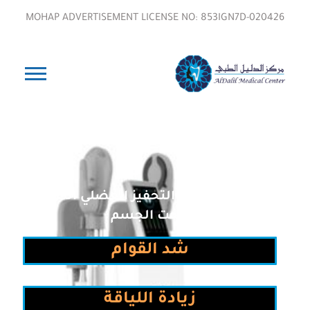
MOHAP ADVERTISEMENT LICENSE NO: 853IGN7D-020426
جهاز EMS – تقنية التحفيز العضلي الكهربائي
لنحت الجسم
شد القوام
زيادة اللياقة