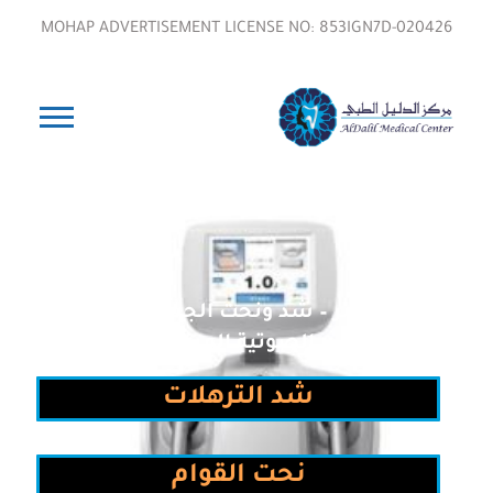
MOHAP ADVERTISEMENT LICENSE NO: 853IGN7D-020426
ألترافورمر – شد ونحت الجسم بالموجات
الصوتية المركزة
شد الترهلات
نحت القوام