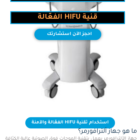
قنية HIFU الفعّالة
احجز الآن استشارتك
استخدام تقنية HIFU الفعّالة والآمنة
ما هو جهاز ألترافورمر؟
جهاز الألترافورمر يعمل بتقنية الموجات فوق الصوتية عالية الكثافة